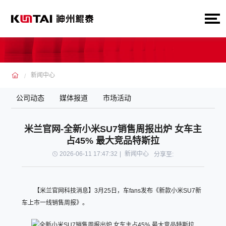
新闻中心
公司动态
媒体报道
市场活动
米兰官网-全新小米SU7销售周报出炉 女车主
占45% 最大竞品特斯拉
2026-06-11 17:47:32
|
新闻中心
分享至:
【米兰官网科技消息】3月25日，车fans发布《新款小米SU7新
车上市一线销售周报》。