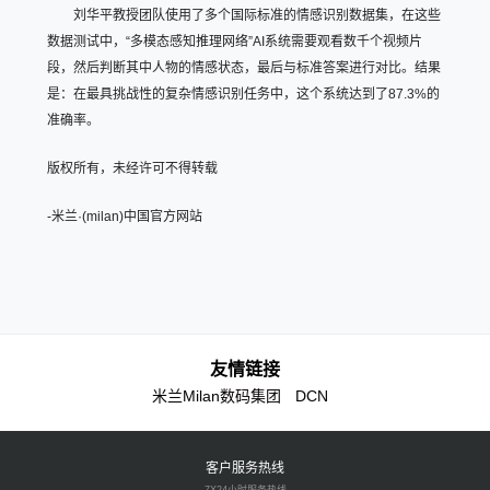
刘华平教授团队使用了多个国际标准的情感识别数据集，在这些
数据测试中，“多模态感知推理网络”AI系统需要观看数千个视频片
段，然后判断其中人物的情感状态，最后与标准答案进行对比。结果
是：在最具挑战性的复杂情感识别任务中，这个系统达到了87.3%的
准确率。
版权所有，未经许可不得转载
-米兰·(milan)中国官方网站
友情链接
米兰Milan数码集团
DCN
客户服务热线
7X24小时服务热线